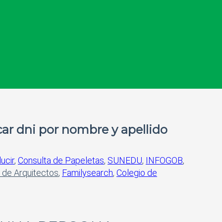
ar dni por nombre y apellido
ucir
,
Consulta de Papeletas
,
SUNEDU
,
INFOGOB
,
 de Arquitectos
,
Familysearch
,
Colegio de