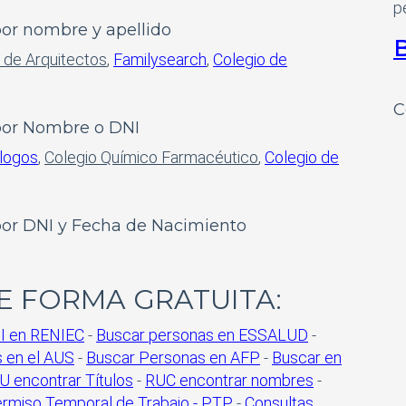
p
por nombre y apellido
B
 de Arquitectos
,
Familysearch
,
Colegio de
C
 por Nombre o DNI
ólogos
,
Colegio Químico Farmacéutico
,
Colegio de
por DNI y Fecha de Nacimiento
E FORMA GRATUITA:
I en RENIEC
-
Buscar personas en ESSALUD
-
 en el AUS
-
Buscar Personas en AFP
-
Buscar en
 encontrar Títulos
-
RUC encontrar nombres
-
rmiso Temporal de Trabajo - PTP.
-
Consultas