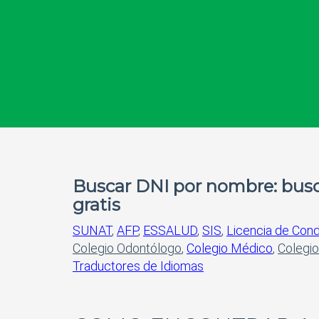
Buscar DNI por nombre: busc
gratis
SUNAT
,
AFP
,
ESSALUD
,
SIS
,
Licencia de Cond
Colegio Odontólogo
,
Colegio Médico
,
Colegio
Traductores de Idiomas