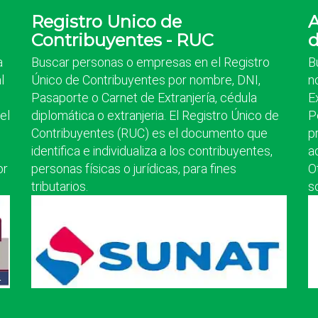
Registro Unico de
A
Contribuyentes - RUC
d
a
Buscar personas o empresas en el Registro
B
l
Único de Contribuyentes por nombre, DNI,
n
Pasaporte o Carnet de Extranjería, cédula
E
el
diplomática o extranjeria. El Registro Único de
P
Contribuyentes (RUC) es el documento que
p
identifica e individualiza a los contribuyentes,
a
or
personas físicas o jurídicas, para fines
O
tributarios.
s