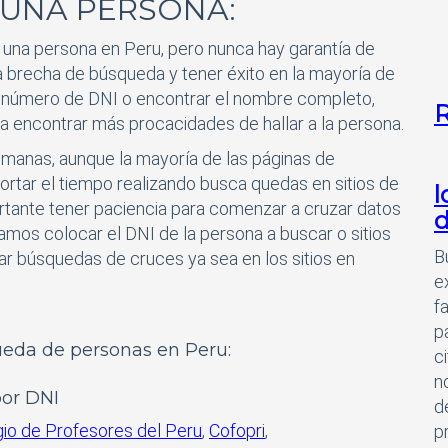
UNA PERSONA:
una persona en Peru, pero nunca hay garantía de
a brecha de búsqueda y tener éxito en la mayoría de
un número de DNI o encontrar el nombre completo,
R
 encontrar más procacidades de hallar a la persona.
emanas, aunque la mayoría de las páginas de
rtar el tiempo realizando busca quedas en sitios de
l
ortante tener paciencia para comenzar a cruzar datos
d
mos colocar el DNI de la persona a buscar o sitios
B
ar búsquedas de cruces ya sea en los sitios en
e
f
p
queda de personas en Peru:
c
n
por DNI
d
io de Profesores del Peru
,
Cofopri
,
p