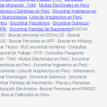
 de Migración - TAM
-
Multas Electorales en Perú
-
ólogos o Dentistas en Perú
-
Encontrar Ingenieros en
r Nutricionistas
-
Lista de Arquitectos en Perú
-
Perú
-
Encontrar Psicólogos
-
Encontrar Químicos
-
OPRI
-
Encontrar Partidas de Nacimiento
BUSCAR
EC - Buscar personas en ESSALUD - Buscar
AUS - Buscar Personas en AFP - Buscar en Infobog -
r Títulos - RUC encontrar nombres - Consultas
poral de Trabajo - PTP. - Consultas Pasaporte
ón - TAM - Multas Electorales en Perú - Encontrar
ntistas en Perú - Encontrar Ingenieros en Perú -
onistas -Lista de Arquitectos en Perú - Veterinarios
rar Psicólogos - Encontrar Químicos - Encontrar
ntrar Partidas de Nacimiento - Placas y Personas
acturación Electrónica - Buscar Personas en el RNSSC
scar Fallecidos en Peru.