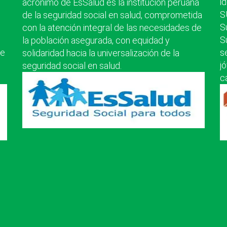
i
acrónimo de EsSalud es la institución peruana
S
de la seguridad social en salud, comprometida
S
con la atención integral de las necesidades de
S
la población asegurada, con equidad y
te
s
solidaridad hacia la universalización de la
j
seguridad social en salud.
c