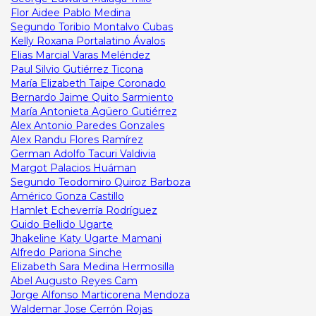
Flor Aidee Pablo Medina
Segundo Toribio Montalvo Cubas
Kelly Roxana Portalatino Ávalos
Elias Marcial Varas Meléndez
Paul Silvio Gutiérrez Ticona
María Elizabeth Taipe Coronado
Bernardo Jaime Quito Sarmiento
María Antonieta Agüero Gutiérrez
Alex Antonio Paredes Gonzales
Alex Randu Flores Ramírez
German Adolfo Tacuri Valdivia
Margot Palacios Huáman
Segundo Teodomiro Quiroz Barboza
Américo Gonza Castillo
Hamlet Echeverría Rodríguez
Guido Bellido Ugarte
Jhakeline Katy Ugarte Mamani
Alfredo Pariona Sinche
Elizabeth Sara Medina Hermosilla
Abel Augusto Reyes Cam
Jorge Alfonso Marticorena Mendoza
Waldemar Jose Cerrón Rojas