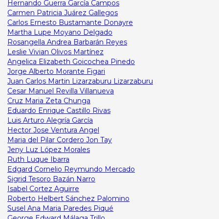
Hernando Guerra García Campos
Carmen Patricia Juárez Gallegos
Carlos Ernesto Bustamante Donayre
Martha Lupe Moyano Delgado
Rosangella Andrea Barbarán Reyes
Leslie Vivian Olivos Martínez
Angelica Elizabeth Goicochea Pinedo
Jorge Alberto Morante Figari
Juan Carlos Martin Lizarzaburu Lizarzaburu
Cesar Manuel Revilla Villanueva
Cruz Maria Zeta Chunga
Eduardo Enrique Castillo Rivas
Luis Arturo Alegría García
Hector Jose Ventura Angel
Maria del Pilar Cordero Jon Tay
Jeny Luz López Morales
Ruth Luque Ibarra
Edgard Cornelio Reymundo Mercado
Sigrid Tesoro Bazán Narro
Isabel Cortez Aguirre
Roberto Helbert Sánchez Palomino
Susel Ana Maria Paredes Piqué
George Edward Málaga Trillo