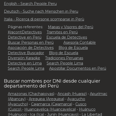
English - Search People Peru
Deutsch - Suche nach Menschen in Peru
Italia - Ricerca di persone scomparse in Perù
Páginas referentes:
Mapas y Visores del Perú
KracontDetectives
Tramites en Perú
Detective en Perú
Escuela de Detectives
Buscar Personas en Perú
Asesoría Contable
Asociación de Detectives
Blog de Escuela
Detective Buscador
Blog de Escuela
Diversión Karaoke
Tradiciones Peruanas
Detective en Lima
Search People Lima
Search People Lima
Apostillar Documentos en Perú
Buscar nombres por DNI desde cualquier
departamento del Perú
Amazonas (Chachapoyas)
•
Ancash (Huaraz)
•
Apurímac
(Abancay)
•
Arequipa (Arequipa)
•
Ayacucho
(Ayacucho)
•
Cajamarca (Cajamarca)
•
Cusco
(Cusco)
•
Huancavelica (Huancavelica)
•
Huánuco
(Huánuco)
•
Ica (Ica)
•
Junín (Huancayo)
•
La Libertad