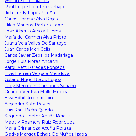
Wilson Soto Palacios
Raul Felipe Doroteo Carbajo
Ilich Fredy Lopez Ureña
Carlos Enrique Alva Rojas
Hilda Marleny Portero Lopez
Jose Alberto Arriola Tueros
María del Carmen Alva Prieto
Juana Vela Valles De Santoyo
Juan Carlos Mori Celis
Carlos Javier Zeballos Madariaga
Jorge Luis Flores Ancachi
Karol Ivett Paredes Fonseca
Elvis Hernan Vergara Mendoza
Gabino Hugo Rosas López
Lady Mercedes Camones Soriano
Orlando Ventura Mollo Medina
Elva Edhit Julon Irigoin
Alejandro Soto Reyes
Luis Raul Picón Quedo
Segundo Hector Acuña Peralta
Magaly Rosmery Ruiz Rodriguez
Maria Grimaneza Acuña Peralta
Gladys Margot Echaiz De Nuñez Izaga