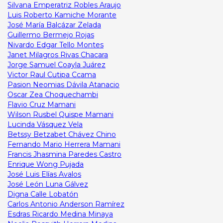
Silvana Emperatriz Robles Araujo
Luis Roberto Kamiche Morante
José María Balcázar Zelada
Guillermo Bermejo Rojas
Nivardo Edgar Tello Montes
Janet Milagros Rivas Chacara
Jorge Samuel Coayla Juárez
Victor Raul Cutipa Ccama
Pasion Neomias Dávila Atanacio
Oscar Zea Choquechambi
Flavio Cruz Mamani
Wilson Rusbel Quispe Mamani
Lucinda Vásquez Vela
Betssy Betzabet Chávez Chino
Fernando Mario Herrera Mamani
Francis Jhasmina Paredes Castro
Enrique Wong Pujada
José Luis Elías Avalos
José León Luna Gálvez
Digna Calle Lobatón
Carlos Antonio Anderson Ramírez
Esdras Ricardo Medina Minaya