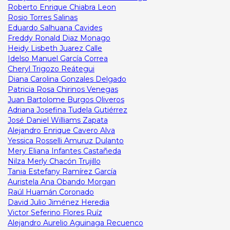
Roberto Enrique Chiabra Leon
Rosio Torres Salinas
Eduardo Salhuana Cavides
Freddy Ronald Diaz Monago
Heidy Lisbeth Juarez Calle
Idelso Manuel García Correa
Cheryl Trigozo Reátegui
Diana Carolina Gonzales Delgado
Patricia Rosa Chirinos Venegas
Juan Bartolome Burgos Oliveros
Adriana Josefina Tudela Gutiérrez
José Daniel Williams Zapata
Alejandro Enrique Cavero Alva
Yessica Rosselli Amuruz Dulanto
Mery Eliana Infantes Castañeda
Nilza Merly Chacón Trujillo
Tania Estefany Ramírez García
Auristela Ana Obando Morgan
Raúl Huamán Coronado
David Julio Jiménez Heredia
Victor Seferino Flores Ruíz
Alejandro Aurelio Aguinaga Recuenco