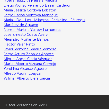
Noelia Rossvith Herrera Medina
Diego Alonso Fernando Bazán Calderón
Maria Jessica Córdova Lobatón
Jorge Carlos Montoya Manrique
Maria De Los Milagros Jackeline Jáuregui
Martínez de Aguayo
Norma Martina Yarrow Lumbreras
Jose Ernesto Cueto Aservi
Alejandro Muñante Barrios
Héctor Valer Pinto
Javier Rommel Padilla Romero
Jorge Arturo Zeballos Aponte
Miguel Angel Ciccia Vásquez
Martin Alberto Vizcarra Cornejo
Yorel Kira Alcarraz Agüero
Alfredo Azurín Loayza
Wilmar Alberto Elera García
Buscar Personas en Perú