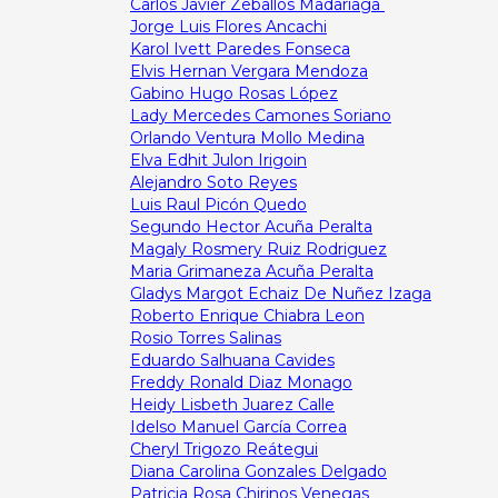
Carlos Javier Zeballos Madariaga
Jorge Luis Flores Ancachi
Karol Ivett Paredes Fonseca
Elvis Hernan Vergara Mendoza
Gabino Hugo Rosas López
Lady Mercedes Camones Soriano
Orlando Ventura Mollo Medina
Elva Edhit Julon Irigoin
Alejandro Soto Reyes
Luis Raul Picón Quedo
Segundo Hector Acuña Peralta
Magaly Rosmery Ruiz Rodriguez
Maria Grimaneza Acuña Peralta
Gladys Margot Echaiz De Nuñez Izaga
Roberto Enrique Chiabra Leon
Rosio Torres Salinas
Eduardo Salhuana Cavides
Freddy Ronald Diaz Monago
Heidy Lisbeth Juarez Calle
Idelso Manuel García Correa
Cheryl Trigozo Reátegui
Diana Carolina Gonzales Delgado
Patricia Rosa Chirinos Venegas