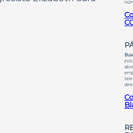
núme
Co
C
P
Bus
inc
abo
emp
tel
dire
Co
Bl
R