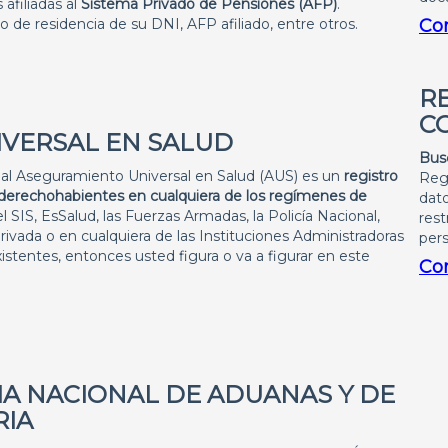
 afiliadas al
Sistema Privado de Pensiones (AFP)
.
de residencia de su DNI, AFP afiliado, entre otros.
Co
R
C
IVERSAL EN SALUD
Bus
s al Aseguramiento Universal en Salud (AUS) es un
registro
Regi
s derechohabientes en cualquiera de los regímenes de
dato
l SIS, EsSalud, las Fuerzas Armadas, la Policía Nacional,
rest
vada o en cualquiera de las Instituciones Administradoras
per
tentes, entonces usted figura o va a figurar en este
Co
IA NACIONAL DE ADUANAS Y DE
RIA