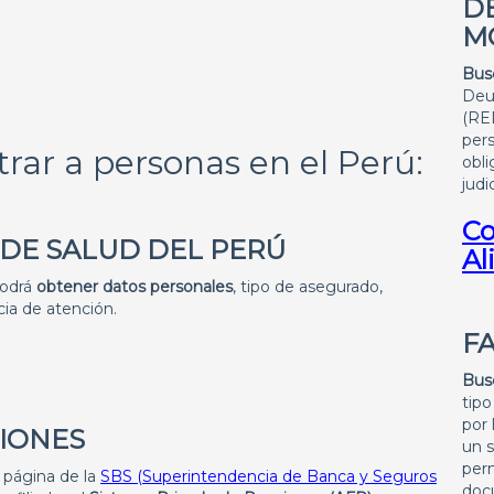
D
M
Bus
Deu
(RED
per
rar a personas en el Perú:
obli
judic
Co
 DE SALUD DEL PERÚ
Al
odrá
obtener datos personales
, tipo de asegurado,
ia de atención.
F
Bus
tipo
por 
SIONES
un 
perm
a página de la
SBS (Superintendencia de Banca y Seguros
doc