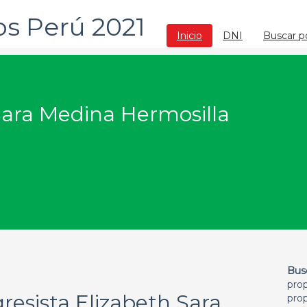
os Perú 2021
Inicio
DNI
Buscar p
Sara Medina Hermosilla
Bus
pro
resista Elizabeth Sara
prop