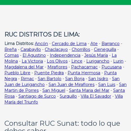
RUC DISTRITOS DE LIMA:
Lima Distritos:
Ancón
-
Cercado de Lima
-
Ate
-
Barranco
-
Breña
-
Carabayllo
-
Chaclacayo
-
Chorrillos
-
Cieneguilla
-
Comas
-
El Agustino
-
Independencia
-
Jesús María
-
La
Molina
-
La Victoria
-
Los Olivos
-
Lince
-
Lurigancho
-
Lurin
-
Magdalena del Mar
-
Miraflores
-
Pachacamac
-
Pucusana
-
Pueblo Libre
-
Puente Piedra
-
Punta Hermosa
-
Punta
Negra
-
Rimac
-
San Bartolo
-
San Borja
-
San Isidro
-
San
Juan de Lurigancho
-
San Juan de Miraflores
-
San Luis
-
San
Martin de Porres
-
San Miguel
-
Santa Maria del Mar
-
Santa
Rosa
-
Santiago de Surco
-
Surquillo
-
Villa El Savador
-
Villa
María del Triunfo
Consultar RUC Sunat: todo lo que
debes saber