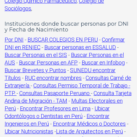
Colegio Químico Farmacéutico
,
Colegio de
Sociólogos
,
Instituciones donde buscar personas por DNI
y Fecha de Nacimiento
Por DNI
-
BUSCAR COLEGIOS EN PERU
-
Confirmar
DNI en RENIEC
-
Buscar personas en ESSALUD
-
Buscar Personas en el SIS
-
Buscar Personas en el
AUS
-
Buscar Personas en AFP
-
Buscar en Infobog
-
Buscar Brevetes y Puntos
-
SUNEDU encontrar
Títulos
-
RUC encontrar nombres
-
Consultas Carné de
Extranjería
-
Consultas Permiso Temporal de Trabajo -
PTP.
-
Consultas Pasaporte Peruano
-
Consulta Tarjeta
Andina de Migración - TAM
-
Multas Electorales en
Perú
-
Encontrar Profesores en Lima
-
Ubicar
Odontólogos o Dentistas en Perú
-
Encontrar
Ingenieros en Perú
-
Encontrar Médicos o Doctores
-
Ubicar Nutricionistas
-
Lista de Arquitectos en Perú
-