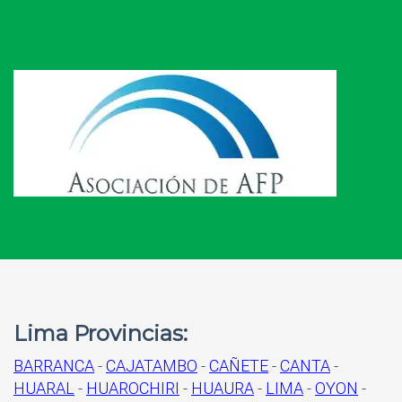
Lima Provincias:
BARRANCA
-
CAJATAMBO
-
CAÑETE
-
CANTA
-
HUARAL
-
HUAROCHIRI
-
HUAURA
-
LIMA
-
OYON
-